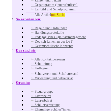
Zahlen und Fakten
Organigramm (innerschulisch)
Leitbild und Schulprogramm
Alle Artikel
mit Suche
So arbeiten wir
Regeln und Ordnungen
Handlungsprotokolle
Pädagogisches Qualitätsmanagement
Deutsch lernen an der DST
Gesamtschulische Konzepte
Das sind wir
Alle Kontaktpersonen
Schulleitung
Kollegium
Schulverein und Schulvorstand
Verwaltung und Sekretariat
Gremien
Steuergruppe
Elternbeirat
Lehrerbeirat
Schülervertretung
Ehemalige Schüler*innen