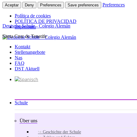
Preferences
Aceptar
Deny
Preferences
Save preferences
Política de cookies
POLÍTICA DE PRIVACIDAD
Deutsche Schule - Colegio Alemán
Impressum
Santa Cruz de Tenerife
Zum
Inhalt
Kontakt
springen
Stellenangebote
Nas
FAQ
DST Aktuell
Schule
Über uns
Geschichte der Schule