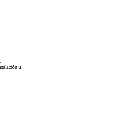
.
stalación u