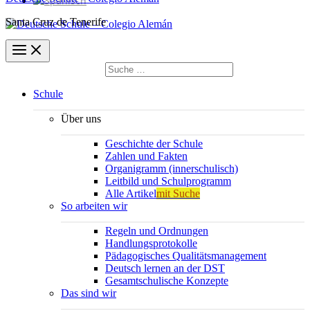
Santa Cruz de Tenerife
Suchen
nach:
Suchen
Schule
Über uns
Geschichte der Schule
Zahlen und Fakten
Organigramm (innerschulisch)
Leitbild und Schulprogramm
Alle Artikel
mit Suche
So arbeiten wir
Regeln und Ordnungen
Handlungsprotokolle
Pädagogisches Qualitätsmanagement
Deutsch lernen an der DST
Gesamtschulische Konzepte
Das sind wir