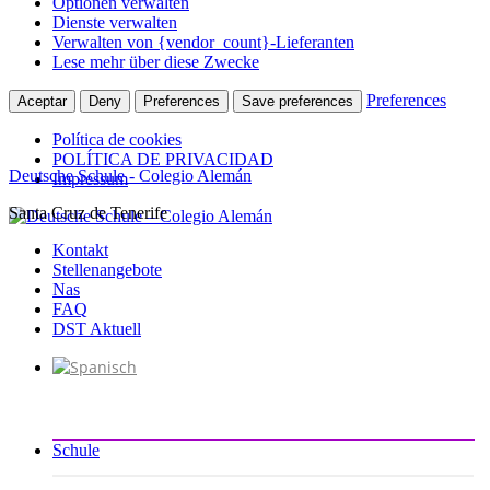
Optionen verwalten
Dienste verwalten
Verwalten von {vendor_count}-Lieferanten
Lese mehr über diese Zwecke
Preferences
Aceptar
Deny
Preferences
Save preferences
Política de cookies
POLÍTICA DE PRIVACIDAD
Deutsche Schule - Colegio Alemán
Impressum
Santa Cruz de Tenerife
Zum
Inhalt
Kontakt
springen
Stellenangebote
Nas
FAQ
DST Aktuell
Schule