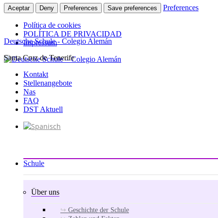
Preferences
Aceptar
Deny
Preferences
Save preferences
Política de cookies
POLÍTICA DE PRIVACIDAD
Deutsche Schule - Colegio Alemán
Impressum
Santa Cruz de Tenerife
Zum
Inhalt
Kontakt
springen
Stellenangebote
Nas
FAQ
DST Aktuell
Schule
Über uns
Geschichte der Schule