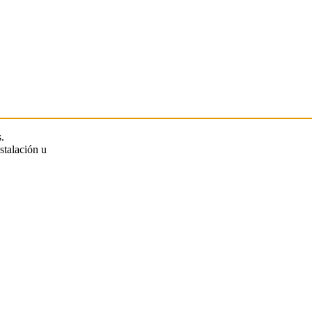
.
stalación u