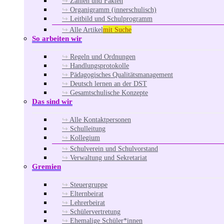
Zahlen und Fakten
Organigramm (innerschulisch)
Leitbild und Schulprogramm
Alle Artikel
mit Suche
So arbeiten wir
Regeln und Ordnungen
Handlungsprotokolle
Pädagogisches Qualitätsmanagement
Deutsch lernen an der DST
Gesamtschulische Konzepte
Das sind wir
Alle Kontaktpersonen
Schulleitung
Kollegium
Schulverein und Schulvorstand
Verwaltung und Sekretariat
Gremien
Steuergruppe
Elternbeirat
Lehrerbeirat
Schülervertretung
Ehemalige Schüler*innen