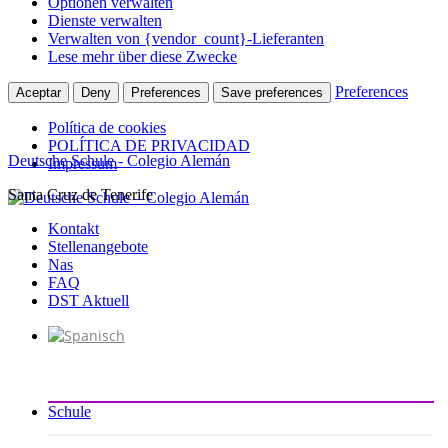
Optionen verwalten
Dienste verwalten
Verwalten von {vendor_count}-Lieferanten
Lese mehr über diese Zwecke
Preferences
Aceptar
Deny
Preferences
Save preferences
Política de cookies
POLÍTICA DE PRIVACIDAD
Deutsche Schule - Colegio Alemán
Impressum
Santa Cruz de Tenerife
Zum
Inhalt
Kontakt
springen
Stellenangebote
Nas
FAQ
DST Aktuell
Schule