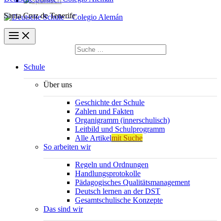
Santa Cruz de Tenerife
Suchen
nach:
Suchen
Schule
Über uns
Geschichte der Schule
Zahlen und Fakten
Organigramm (innerschulisch)
Leitbild und Schulprogramm
Alle Artikel
mit Suche
So arbeiten wir
Regeln und Ordnungen
Handlungsprotokolle
Pädagogisches Qualitätsmanagement
Deutsch lernen an der DST
Gesamtschulische Konzepte
Das sind wir