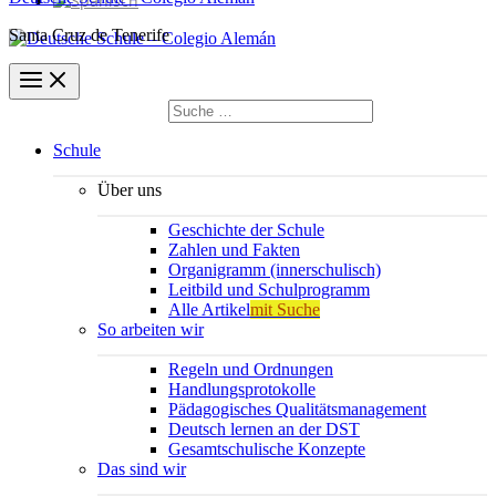
Santa Cruz de Tenerife
Suchen
nach:
Suchen
Schule
Über uns
Geschichte der Schule
Zahlen und Fakten
Organigramm (innerschulisch)
Leitbild und Schulprogramm
Alle Artikel
mit Suche
So arbeiten wir
Regeln und Ordnungen
Handlungsprotokolle
Pädagogisches Qualitätsmanagement
Deutsch lernen an der DST
Gesamtschulische Konzepte
Das sind wir