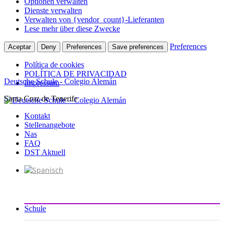
Optionen verwalten
Dienste verwalten
Verwalten von {vendor_count}-Lieferanten
Lese mehr über diese Zwecke
Preferences
Aceptar
Deny
Preferences
Save preferences
Política de cookies
POLÍTICA DE PRIVACIDAD
Deutsche Schule - Colegio Alemán
Impressum
Santa Cruz de Tenerife
Zum
Inhalt
Kontakt
springen
Stellenangebote
Nas
FAQ
DST Aktuell
Schule