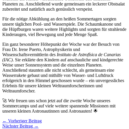
Planeten zu. Anschließend wurde gemeinsam ein leckerer Obstsalat
zubereitet und natürlich auch genüsslich verspeist.
Für die nötige Abkühlung an den heißen Sommertagen sorgten
unsere täglichen Pool- und Wasserspiele. Die Schaumkanone und
die Hüpfburgen waren weitere Highlights und sorgten für strahlende
Kinderaugen, viel Bewegung und jede Menge Spaß.
Ein ganz besonderer Höhepunkt der Woche war der Besuch von
Frau Dr. Irene Puerto, Astrophysikerin und
Wissenschaftsvermittlerin des
Instituto de Astrofísica de Canarias
(IAC)
. Sie erklärte den Kindern auf anschauliche und kindgerechte
Weise unser Sonnensystem und die einzelnen Planeten.
Anschließend staunten alle nicht schlecht, als gemeinsam eine
Wasserrakete gebaut und mithilfe von Wasser- und Luftdruck
erfolgreich in den Himmel geschossen wurde – ein unvergessliches
Erlebnis für unsere kleinen Weltraumforscherinnen und
Weltraumforscher.
🚀 Wir freuen uns schon jetzt auf die zweite Woche unseres
Sommercamps und auf viele weitere spannende Missionen mit
unseren kleinen Astronautinnen und Astronauten! 🌟
←
Vorheriger Beitrag
Nächster Beitrag
→