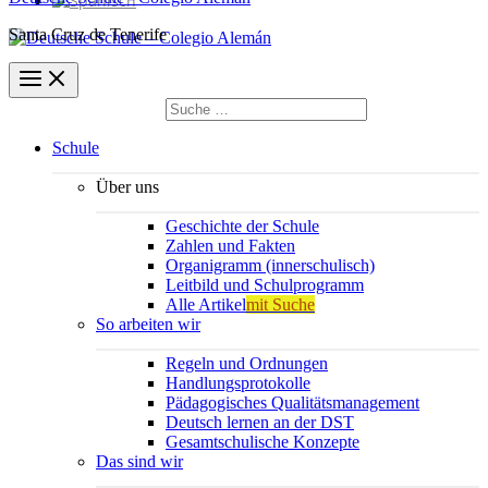
Santa Cruz de Tenerife
Suchen
nach:
Suchen
Schule
Über uns
Geschichte der Schule
Zahlen und Fakten
Organigramm (innerschulisch)
Leitbild und Schulprogramm
Alle Artikel
mit Suche
So arbeiten wir
Regeln und Ordnungen
Handlungsprotokolle
Pädagogisches Qualitätsmanagement
Deutsch lernen an der DST
Gesamtschulische Konzepte
Das sind wir