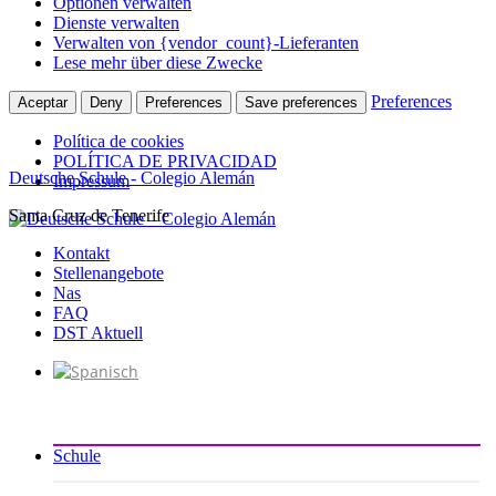
Optionen verwalten
Dienste verwalten
Verwalten von {vendor_count}-Lieferanten
Lese mehr über diese Zwecke
Preferences
Aceptar
Deny
Preferences
Save preferences
Política de cookies
POLÍTICA DE PRIVACIDAD
Deutsche Schule - Colegio Alemán
Impressum
Santa Cruz de Tenerife
Zum
Inhalt
Kontakt
springen
Stellenangebote
Nas
FAQ
DST Aktuell
Schule