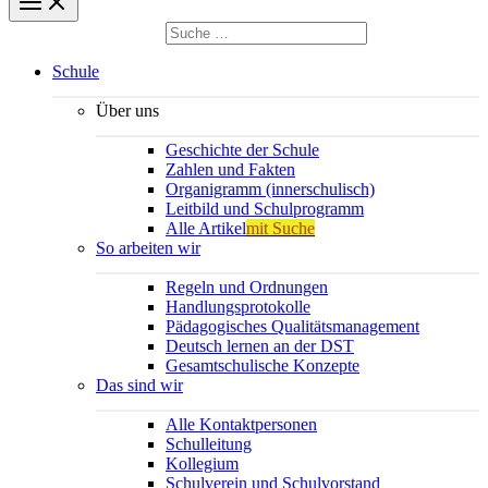
Suchen
nach:
Suchen
Schule
Über uns
Geschichte der Schule
Zahlen und Fakten
Organigramm (innerschulisch)
Leitbild und Schulprogramm
Alle Artikel
mit Suche
So arbeiten wir
Regeln und Ordnungen
Handlungsprotokolle
Pädagogisches Qualitätsmanagement
Deutsch lernen an der DST
Gesamtschulische Konzepte
Das sind wir
Alle Kontaktpersonen
Schulleitung
Kollegium
Schulverein und Schulvorstand