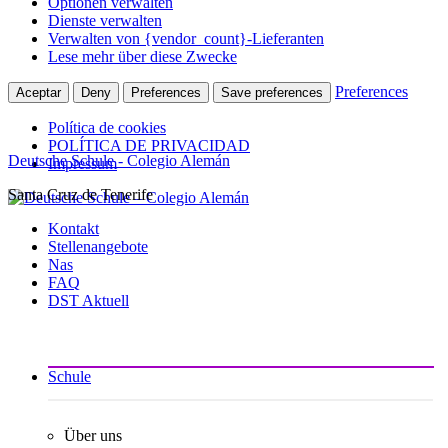
Optionen verwalten
Dienste verwalten
Verwalten von {vendor_count}-Lieferanten
Lese mehr über diese Zwecke
Preferences
Aceptar
Deny
Preferences
Save preferences
Política de cookies
POLÍTICA DE PRIVACIDAD
Deutsche Schule - Colegio Alemán
Impressum
Santa Cruz de Tenerife
Zum
Inhalt
Kontakt
springen
Stellenangebote
Nas
FAQ
DST Aktuell
Schule
Über uns