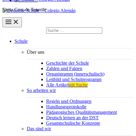
Santa Cruz de Tenerife
Suchen
nach:
Suchen
Schule
Über uns
Geschichte der Schule
Zahlen und Fakten
Organigramm (innerschulisch)
Leitbild und Schulprogramm
Alle Artikel
mit Suche
So arbeiten wir
Regeln und Ordnungen
Handlungsprotokolle
Pädagogisches Qualitätsmanagement
Deutsch lernen an der DST
Gesamtschulische Konzepte
Das sind wir