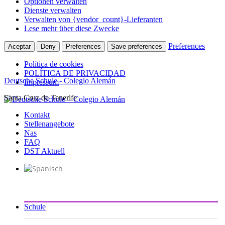
Optionen verwalten
Dienste verwalten
Verwalten von {vendor_count}-Lieferanten
Lese mehr über diese Zwecke
Preferences
Aceptar
Deny
Preferences
Save preferences
Política de cookies
POLÍTICA DE PRIVACIDAD
Deutsche Schule - Colegio Alemán
Impressum
Santa Cruz de Tenerife
Zum
Inhalt
Kontakt
springen
Stellenangebote
Nas
FAQ
DST Aktuell
Schule