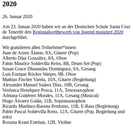
2020
26. Januar 2020
Am 23. Januar 2020 haben wir an der Deutschen Schule Santa Cruz
de Tenerife den
Regionalwettbewerb von Jugend musiziert 2020
durchgeführt.
Wir gratulieren allen Teilnehmer*innen:
Juan de Araoz Álamo, 8A, Gitarre (Pop)
Alberto Díaz González, 8A, Oboe
Fabio Maurice Soldevilla Reiss, 8B, Drum Set (Pop)
Susan Grace Dharandas Domínguez, 9A, Gesang
Luis Enrique Röcker Stieper, 9B, Oboe
Mathias Fischer Varela, 10A, Gitarre (Begleitung)
Alexander Manuel Suárez Díaz, 10B, Gesang
Verónica Henríquez Posca, 11A, Tenorsaxophon
Adriana Gutiérrez Morales, 11A, Gesang (Musical)
Hugo Álvarez Galán, 11B, Sopransaxophon
Ricardo Martínez-Barona Perdomo, 11B, E-Bass (Begleitung)
Pablo Pascal Soldevilla Reiss, 12A, Gitarre (Pop, Begleitung und
solo)
Roxana Kraut Esteban, 12B, Violine