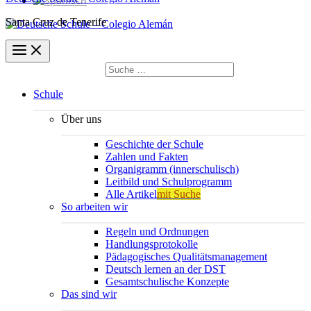
Santa Cruz de Tenerife
Suchen
nach:
Suchen
Schule
Über uns
Geschichte der Schule
Zahlen und Fakten
Organigramm (innerschulisch)
Leitbild und Schulprogramm
Alle Artikel
mit Suche
So arbeiten wir
Regeln und Ordnungen
Handlungsprotokolle
Pädagogisches Qualitätsmanagement
Deutsch lernen an der DST
Gesamtschulische Konzepte
Das sind wir