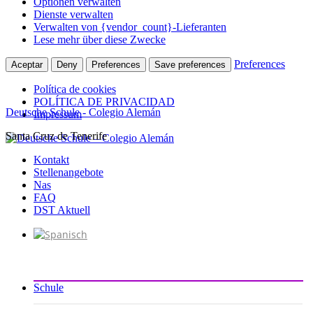
Optionen verwalten
Dienste verwalten
Verwalten von {vendor_count}-Lieferanten
Lese mehr über diese Zwecke
Preferences
Aceptar
Deny
Preferences
Save preferences
Política de cookies
POLÍTICA DE PRIVACIDAD
Deutsche Schule - Colegio Alemán
Impressum
Santa Cruz de Tenerife
Zum
Inhalt
Kontakt
springen
Stellenangebote
Nas
FAQ
DST Aktuell
Schule