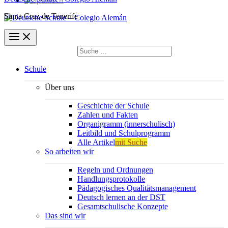
Santa Cruz de Tenerife
Suchen
nach:
Suchen
Schule
Über uns
Geschichte der Schule
Zahlen und Fakten
Organigramm (innerschulisch)
Leitbild und Schulprogramm
Alle Artikel
mit Suche
So arbeiten wir
Regeln und Ordnungen
Handlungsprotokolle
Pädagogisches Qualitätsmanagement
Deutsch lernen an der DST
Gesamtschulische Konzepte
Das sind wir