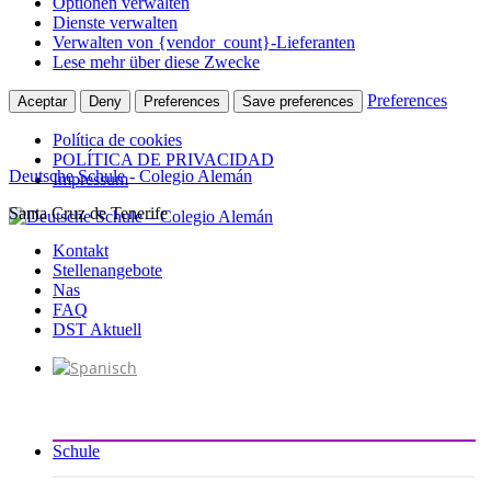
Optionen verwalten
Dienste verwalten
Verwalten von {vendor_count}-Lieferanten
Lese mehr über diese Zwecke
Preferences
Aceptar
Deny
Preferences
Save preferences
Política de cookies
POLÍTICA DE PRIVACIDAD
Deutsche Schule - Colegio Alemán
Impressum
Santa Cruz de Tenerife
Zum
Inhalt
Kontakt
springen
Stellenangebote
Nas
FAQ
DST Aktuell
Schule