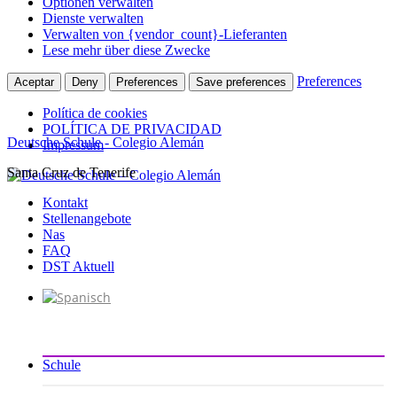
Optionen verwalten
Dienste verwalten
Verwalten von {vendor_count}-Lieferanten
Lese mehr über diese Zwecke
Preferences
Aceptar
Deny
Preferences
Save preferences
Política de cookies
POLÍTICA DE PRIVACIDAD
Deutsche Schule - Colegio Alemán
Impressum
Santa Cruz de Tenerife
Zum
Inhalt
Kontakt
springen
Stellenangebote
Nas
FAQ
DST Aktuell
Schule