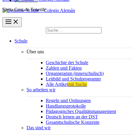
Santa Cruz de Tenerife
Suchen
nach:
Suchen
Schule
Über uns
Geschichte der Schule
Zahlen und Fakten
Organigramm (innerschulisch)
Leitbild und Schulprogramm
Alle Artikel
mit Suche
So arbeiten wir
Regeln und Ordnungen
Handlungsprotokolle
Pädagogisches Qualitätsmanagement
Deutsch lernen an der DST
Gesamtschulische Konzepte
Das sind wir