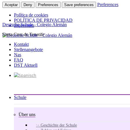
Preferences
Aceptar
Deny
Preferences
Save preferences
Política de cookies
POLÍTICA DE PRIVACIDAD
Deutsche Schule - Colegio Alemán
Impressum
Santa Cruz de Tenerife
Zum
Inhalt
Kontakt
springen
Stellenangebote
Nas
FAQ
DST Aktuell
Schule
Über uns
Geschichte der Schule