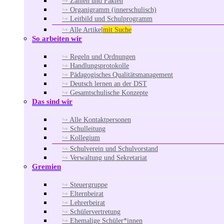
Zahlen und Fakten
Organigramm (innerschulisch)
Leitbild und Schulprogramm
Alle Artikel
mit Suche
So arbeiten wir
Regeln und Ordnungen
Handlungsprotokolle
Pädagogisches Qualitätsmanagement
Deutsch lernen an der DST
Gesamtschulische Konzepte
Das sind wir
Alle Kontaktpersonen
Schulleitung
Kollegium
Schulverein und Schulvorstand
Verwaltung und Sekretariat
Gremien
Steuergruppe
Elternbeirat
Lehrerbeirat
Schülervertretung
Ehemalige Schüler*innen