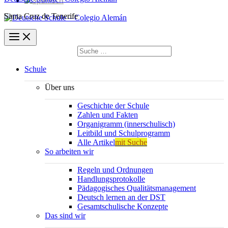
Santa Cruz de Tenerife
Suchen
nach:
Suchen
Schule
Über uns
Geschichte der Schule
Zahlen und Fakten
Organigramm (innerschulisch)
Leitbild und Schulprogramm
Alle Artikel
mit Suche
So arbeiten wir
Regeln und Ordnungen
Handlungsprotokolle
Pädagogisches Qualitätsmanagement
Deutsch lernen an der DST
Gesamtschulische Konzepte
Das sind wir