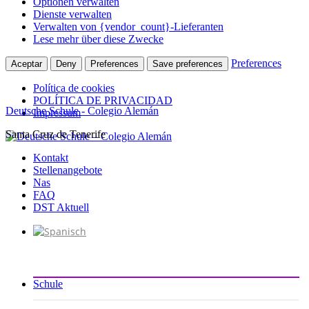
Optionen verwalten
Dienste verwalten
Verwalten von {vendor_count}-Lieferanten
Lese mehr über diese Zwecke
Preferences
Aceptar
Deny
Preferences
Save preferences
Política de cookies
POLÍTICA DE PRIVACIDAD
Deutsche Schule - Colegio Alemán
Impressum
Santa Cruz de Tenerife
Zum
Inhalt
Kontakt
springen
Stellenangebote
Nas
FAQ
DST Aktuell
Schule