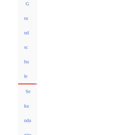
G
ru
nd
sc
hu
le
Se
ku
nda
rstu