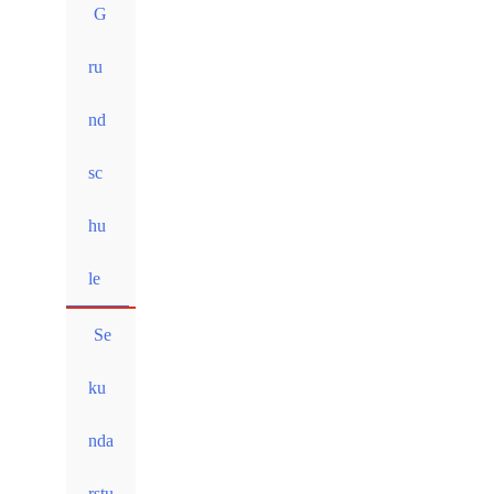
G
ru
nd
sc
hu
le
Se
ku
nda
rstu