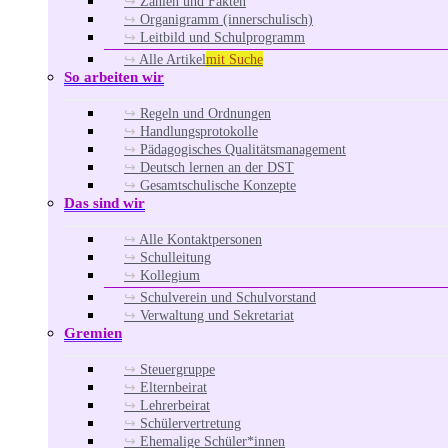
Zahlen und Fakten
Organigramm (innerschulisch)
Leitbild und Schulprogramm
Alle Artikel
mit Suche
So arbeiten wir
Regeln und Ordnungen
Handlungsprotokolle
Pädagogisches Qualitätsmanagement
Deutsch lernen an der DST
Gesamtschulische Konzepte
Das sind wir
Alle Kontaktpersonen
Schulleitung
Kollegium
Schulverein und Schulvorstand
Verwaltung und Sekretariat
Gremien
Steuergruppe
Elternbeirat
Lehrerbeirat
Schülervertretung
Ehemalige Schüler*innen