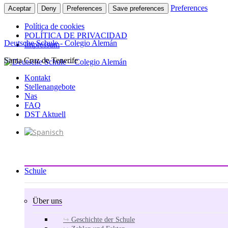
Preferences
Aceptar
Deny
Preferences
Save preferences
Política de cookies
POLÍTICA DE PRIVACIDAD
Deutsche Schule - Colegio Alemán
Impressum
Santa Cruz de Tenerife
Zum
Inhalt
Kontakt
springen
Stellenangebote
Nas
FAQ
DST Aktuell
Schule
Über uns
Geschichte der Schule