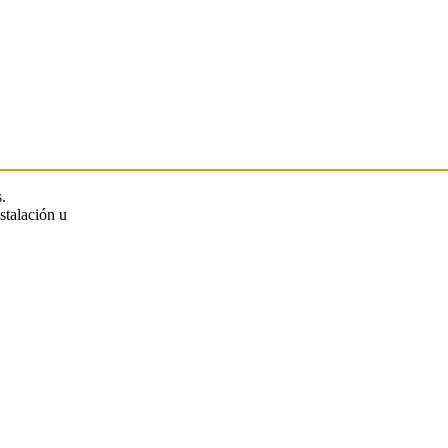
.
stalación u