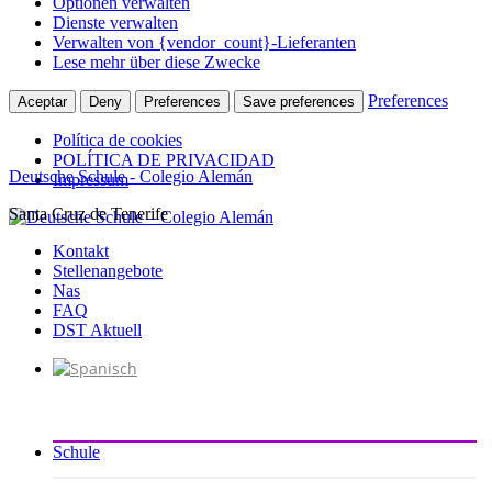
Optionen verwalten
Dienste verwalten
Verwalten von {vendor_count}-Lieferanten
Lese mehr über diese Zwecke
Preferences
Aceptar
Deny
Preferences
Save preferences
Política de cookies
POLÍTICA DE PRIVACIDAD
Deutsche Schule - Colegio Alemán
Impressum
Santa Cruz de Tenerife
Zum
Inhalt
Kontakt
springen
Stellenangebote
Nas
FAQ
DST Aktuell
Schule