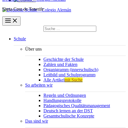
Santa Cruz de Tenerife
Suchen
nach:
Suchen
Schule
Über uns
Geschichte der Schule
Zahlen und Fakten
Organigramm (innerschulisch)
Leitbild und Schulprogramm
Alle Artikel
mit Suche
So arbeiten wir
Regeln und Ordnungen
Handlungsprotokolle
Pädagogisches Qualitätsmanagement
Deutsch lernen an der DST
Gesamtschulische Konzepte
Das sind wir