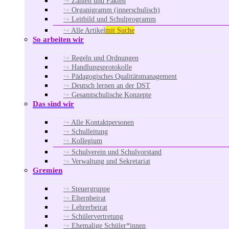
Zahlen und Fakten
Organigramm (innerschulisch)
Leitbild und Schulprogramm
Alle Artikel
mit Suche
So arbeiten wir
Regeln und Ordnungen
Handlungsprotokolle
Pädagogisches Qualitätsmanagement
Deutsch lernen an der DST
Gesamtschulische Konzepte
Das sind wir
Alle Kontaktpersonen
Schulleitung
Kollegium
Schulverein und Schulvorstand
Verwaltung und Sekretariat
Gremien
Steuergruppe
Elternbeirat
Lehrerbeirat
Schülervertretung
Ehemalige Schüler*innen