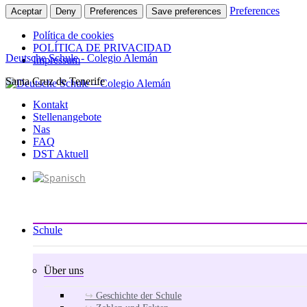
Preferences
Aceptar
Deny
Preferences
Save preferences
Política de cookies
POLÍTICA DE PRIVACIDAD
Deutsche Schule - Colegio Alemán
Impressum
Santa Cruz de Tenerife
Zum
Inhalt
Kontakt
springen
Stellenangebote
Nas
FAQ
DST Aktuell
Schule
Über uns
Geschichte der Schule