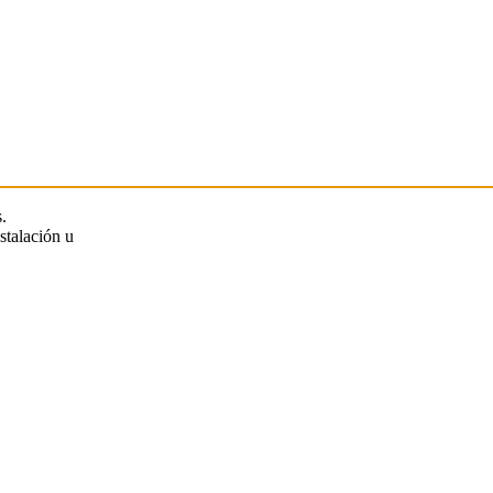
.
stalación u