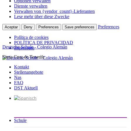
Optionen verwalten
Dienste verwalten
Verwalten von {vendor_count}-Lieferanten
Lese mehr über diese Zwecke
Preferences
Aceptar
Deny
Preferences
Save preferences
Política de cookies
POLÍTICA DE PRIVACIDAD
Deutsche Schule - Colegio Alemán
Impressum
Santa Cruz de Tenerife
Zum
Inhalt
Kontakt
springen
Stellenangebote
Nas
FAQ
DST Aktuell
Schule