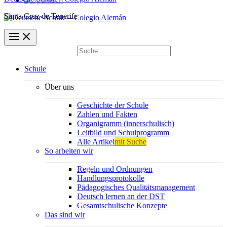
Santa Cruz de Tenerife
Suchen
nach:
Suchen
Schule
Über uns
Geschichte der Schule
Zahlen und Fakten
Organigramm (innerschulisch)
Leitbild und Schulprogramm
Alle Artikel
mit Suche
So arbeiten wir
Regeln und Ordnungen
Handlungsprotokolle
Pädagogisches Qualitätsmanagement
Deutsch lernen an der DST
Gesamtschulische Konzepte
Das sind wir