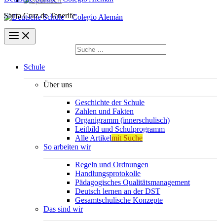
Santa Cruz de Tenerife
Suchen
nach:
Suchen
Schule
Über uns
Geschichte der Schule
Zahlen und Fakten
Organigramm (innerschulisch)
Leitbild und Schulprogramm
Alle Artikel
mit Suche
So arbeiten wir
Regeln und Ordnungen
Handlungsprotokolle
Pädagogisches Qualitätsmanagement
Deutsch lernen an der DST
Gesamtschulische Konzepte
Das sind wir