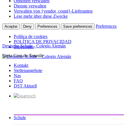
Optionen verwalten
Dienste verwalten
Verwalten von {vendor_count}-Lieferanten
Lese mehr über diese Zwecke
Preferences
Aceptar
Deny
Preferences
Save preferences
Política de cookies
POLÍTICA DE PRIVACIDAD
Deutsche Schule - Colegio Alemán
Impressum
Santa Cruz de Tenerife
Zum
Inhalt
Kontakt
springen
Stellenangebote
Nas
FAQ
DST Aktuell
Schule