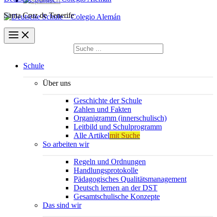
Santa Cruz de Tenerife
Suchen
nach:
Suchen
Schule
Über uns
Geschichte der Schule
Zahlen und Fakten
Organigramm (innerschulisch)
Leitbild und Schulprogramm
Alle Artikel
mit Suche
So arbeiten wir
Regeln und Ordnungen
Handlungsprotokolle
Pädagogisches Qualitätsmanagement
Deutsch lernen an der DST
Gesamtschulische Konzepte
Das sind wir