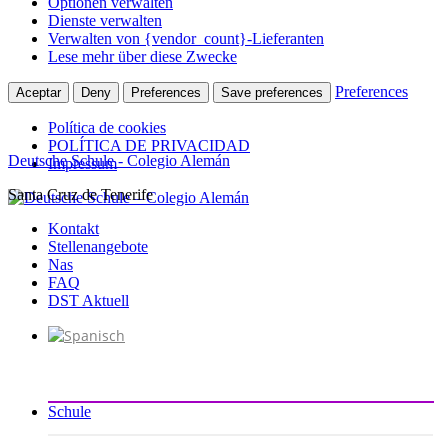
Optionen verwalten
Dienste verwalten
Verwalten von {vendor_count}-Lieferanten
Lese mehr über diese Zwecke
Preferences
Aceptar
Deny
Preferences
Save preferences
Política de cookies
POLÍTICA DE PRIVACIDAD
Deutsche Schule - Colegio Alemán
Impressum
Santa Cruz de Tenerife
Zum
Inhalt
Kontakt
springen
Stellenangebote
Nas
FAQ
DST Aktuell
Schule