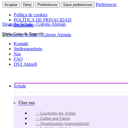
Preferences
Aceptar
Deny
Preferences
Save preferences
Política de cookies
POLÍTICA DE PRIVACIDAD
Deutsche Schule - Colegio Alemán
Impressum
Santa Cruz de Tenerife
Zum
Inhalt
Kontakt
springen
Stellenangebote
Nas
FAQ
DST Aktuell
Schule
Über uns
Geschichte der Schule
Zahlen und Fakten
Organigramm (innerschulisch)