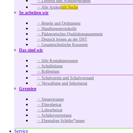
Leitbild und Schulprogramm
Alle Artikel
mit Suche
So arbeiten wir
Regeln und Ordnungen
Handlungsprotokolle
Pädagogisches Qualitätsmanagement
Deutsch lernen an der DST
Gesamtschulische Konzepte
Das sind wir
Alle Kontaktpersonen
Schulleitung
Kollegium
Schulverein und Schulvorstand
Verwaltung und Sekretariat
Gremien
Steuergruppe
Elternbeirat
Lehrerbeirat
Schülervertretung
Ehemalige Schüler*innen
Service