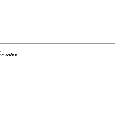
.
stalación u