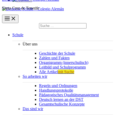
Santa Cruz de Tenerife
Suchen
nach:
Suchen
Schule
Über uns
Geschichte der Schule
Zahlen und Fakten
Organigramm (innerschulisch)
Leitbild und Schulprogramm
Alle Artikel
mit Suche
So arbeiten wir
Regeln und Ordnungen
Handlungsprotokolle
Pädagogisches Qualitätsmanagement
Deutsch lernen an der DST
Gesamtschulische Konzepte
Das sind wir