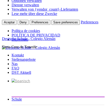
Optionen verwalten
Dienste verwalten
Verwalten von {vendor_count}-Lieferanten
Lese mehr über diese Zwecke
Preferences
Aceptar
Deny
Preferences
Save preferences
Política de cookies
POLÍTICA DE PRIVACIDAD
Deutsche Schule - Colegio Alemán
Impressum
Santa Cruz de Tenerife
Zum
Inhalt
Kontakt
springen
Stellenangebote
Nas
FAQ
DST Aktuell
Schule