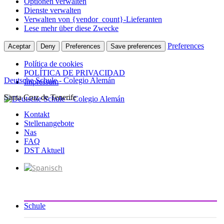
Optionen verwalten
Dienste verwalten
Verwalten von {vendor_count}-Lieferanten
Lese mehr über diese Zwecke
Preferences
Aceptar
Deny
Preferences
Save preferences
Política de cookies
POLÍTICA DE PRIVACIDAD
Deutsche Schule - Colegio Alemán
Impressum
Santa Cruz de Tenerife
Zum
Inhalt
Kontakt
springen
Stellenangebote
Nas
FAQ
DST Aktuell
Schule