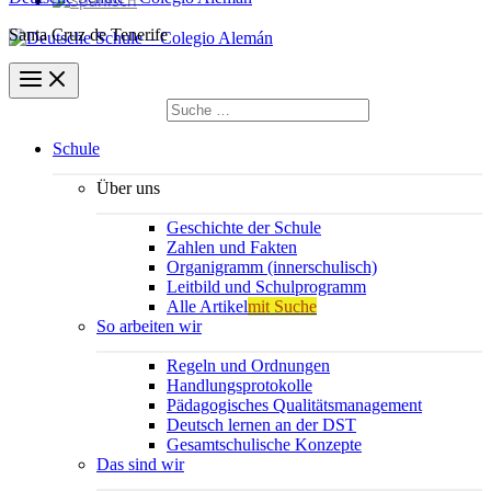
Santa Cruz de Tenerife
Suchen
nach:
Suchen
Schule
Über uns
Geschichte der Schule
Zahlen und Fakten
Organigramm (innerschulisch)
Leitbild und Schulprogramm
Alle Artikel
mit Suche
So arbeiten wir
Regeln und Ordnungen
Handlungsprotokolle
Pädagogisches Qualitätsmanagement
Deutsch lernen an der DST
Gesamtschulische Konzepte
Das sind wir