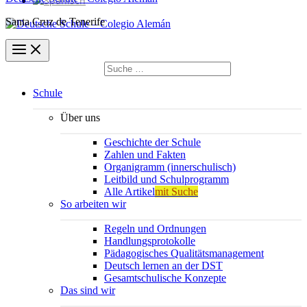
Santa Cruz de Tenerife
Suchen
nach:
Suchen
Schule
Über uns
Geschichte der Schule
Zahlen und Fakten
Organigramm (innerschulisch)
Leitbild und Schulprogramm
Alle Artikel
mit Suche
So arbeiten wir
Regeln und Ordnungen
Handlungsprotokolle
Pädagogisches Qualitätsmanagement
Deutsch lernen an der DST
Gesamtschulische Konzepte
Das sind wir