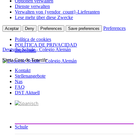
Optionen verwalten
Dienste verwalten
Verwalten von {vendor_count}-Lieferanten
Lese mehr über diese Zwecke
Preferences
Aceptar
Deny
Preferences
Save preferences
Política de cookies
POLÍTICA DE PRIVACIDAD
Deutsche Schule - Colegio Alemán
Impressum
Santa Cruz de Tenerife
Zum
Inhalt
Kontakt
springen
Stellenangebote
Nas
FAQ
DST Aktuell
Schule