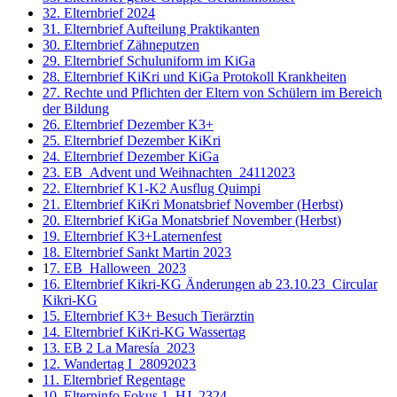
32. Elternbrief 2024
31. Elternbrief Aufteilung Praktikanten
30. Elternbrief Zähneputzen
29. Elternbrief Schuluniform im KiGa
28. Elternbrief KiKri und KiGa Protokoll Krankheiten
27. Rechte und Pflichten der Eltern von Schülern im Bereich
der Bildung
26. Elternbrief Dezember K3+
25. Elternbrief Dezember KiKri
24. Elternbrief Dezember KiGa
23. EB_Advent und Weihnachten_24112023
22. Elternbrief K1-K2 Ausflug Quimpi
21. Elternbrief KiKri Monatsbrief November (Herbst)
20. Elternbrief KiGa Monatsbrief November (Herbst)
19. Elternbrief K3+Laternenfest
18. Elternbrief Sankt Martin 2023
1
7. EB_Halloween_2023
16. Elternbrief Kikri-KG Änderungen ab 23.10.23_Circular
Kikri-KG
15. Elternbrief K3+ Besuch Tierärztin
14. Elternbrief KiKri-KG Wassertag
13. EB 2 La Maresía_2023
12. Wandertag I_28092023
11. Elternbrief Regentage
10. Elterninfo Fokus 1. HJ_2324