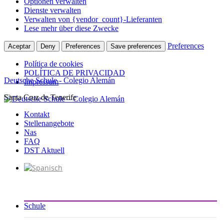
Optionen verwalten
Dienste verwalten
Verwalten von {vendor_count}-Lieferanten
Lese mehr über diese Zwecke
Preferences
Aceptar
Deny
Preferences
Save preferences
Política de cookies
POLÍTICA DE PRIVACIDAD
Deutsche Schule - Colegio Alemán
Impressum
Santa Cruz de Tenerife
Zum
Inhalt
Kontakt
springen
Stellenangebote
Nas
FAQ
DST Aktuell
Schule