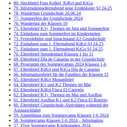
80. Steckbrief Frau Kelkel_KiKri und KiGa
79. Informationselternabend neue Erstklässler SJ 24-25
78. Wandertag Grundschule 26.06.24
77. Sommerfest der Grundschule 2024
76. Wandertag der Klassen 10
75. Elternbrief K3+ Themen im Juni und Sommerfest
74. Einladung zum Sommerfest im Kindergarten
73. Ferienlektüre und Sprachstand A2 Grundschule
72. Einladung zum 1. Elternabend KiKri SJ 24-25
71. Einladung zum 1. Elternabend KiGa SJ 24-25
70. Elternbrief Spendenlauf Klassen 1 bis 11
69. Elternbrief Día de Canarias in der Grundschule
68. Programm des Sommercamps 2024 Klassen 1-6
67. Elternbrief KiKri und KiGa Día de Canarias
66. Informationsbrief für die Familien der Klassen 12
65. Elternbrief KiKri Monatsbrief
64. Elternbrief K1 und K2 Themen im Mai
63. Elternbrief KiKri Finca El Carretón
62. Elternbrief K3+ Themen im Mai und Ausflug
61. Elternbrief Ausflug K1 und K2 Finca El Burrero
60. Elternbrief Grundschule-Aktivitäten während der
Austauschfahrt
59. Anmeldung zum Sommercamp Klassen 1-6 2024
58. Sommercamp Klassen 1-6 2024 – Information
57. Flyer Sommercamp Kindergarten 2024