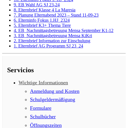
9. EB Wahl AG SJ 23-24
8. Elternbrief Klasse 4 La Maresia
7. Planung Elternabend 2023 – Stand 11-09-23
6. Elterninfo Fokus 1.HJ_2324
5. Elternbrief K3+ Thema Tiere
4. EB_Nachmittagsbetreuung Mensa September K1-12
3. EB_Nachmittagsbetreuung Mensa KiKri
2. Elternbrief Information zur Einschulung
1. Elternbrief AG Programm SJ 23_24
Servicios
Wichtige Informationen
Anmeldung und Kosten
Schulgeldermäßigung
Formulare
Schulbücher
Öffnungszeiten