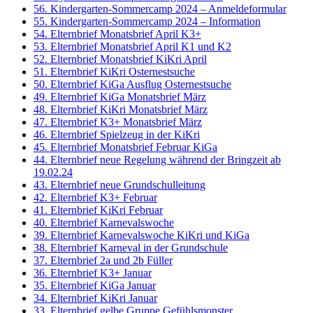
56. Kindergarten-Sommercamp 2024 – Anmeldeformular
55. Kindergarten-Sommercamp 2024 – Information
54. Elternbrief Monatsbrief April K3+
53. Elternbrief Monatsbrief April K1 und K2
52. Elternbrief Monatsbrief KiKri April
51. Elternbrief KiKri Osternestsuche
50. Elternbrief KiGa Ausflug Osternestsuche
49. Elternbrief KiGa Monatsbrief März
48. Elternbrief KiKri Monatsbrief März
47. Elternbrief K3+ Monatsbrief März
46. Elternbrief Spielzeug in der KiKri
45. Elternbrief Monatsbrief Februar KiGa
44. Elternbrief neue Regelung während der Bringzeit ab
19.02.24
43. Elternbrief neue Grundschulleitung
42. Elternbrief K3+ Februar
41. Elternbrief KiKri Februar
40. Elternbrief Karnevalswoche
39. Elternbrief Karnevalswoche KiKri und KiGa
38. Elternbrief Karneval in der Grundschule
37. Elternbrief 2a und 2b Füller
36. Elternbrief K3+ Januar
35. Elternbrief KiGa Januar
34. Elternbrief KiKri Januar
33. Elternbrief gelbe Gruppe Gefühlsmonster