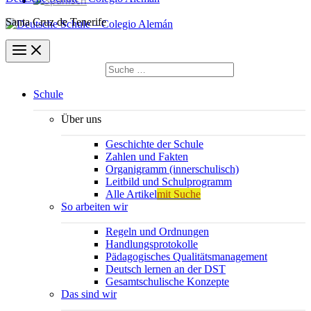
Santa Cruz de Tenerife
Suchen
nach:
Suchen
Schule
Über uns
Geschichte der Schule
Zahlen und Fakten
Organigramm (innerschulisch)
Leitbild und Schulprogramm
Alle Artikel
mit Suche
So arbeiten wir
Regeln und Ordnungen
Handlungsprotokolle
Pädagogisches Qualitätsmanagement
Deutsch lernen an der DST
Gesamtschulische Konzepte
Das sind wir